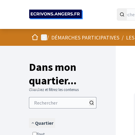
Panneau de gestion des cookies
Accueil
Menu principal
/
DÉMARCHES PARTICIPATIVES
/
LES
Passer
L'élément
+
−
Dans mon
quartier...
Cherchez et filtrez les contenus
Quartier
Tout