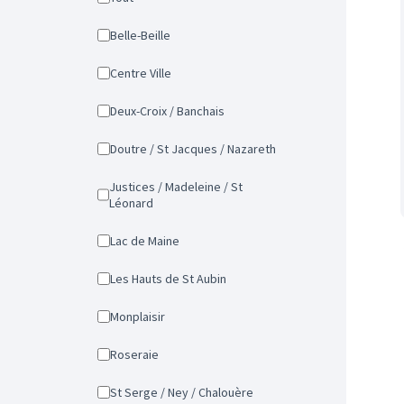
Belle-Beille
Centre Ville
Deux-Croix / Banchais
Doutre / St Jacques / Nazareth
Justices / Madeleine / St
Léonard
Lac de Maine
Les Hauts de St Aubin
Monplaisir
Roseraie
St Serge / Ney / Chalouère