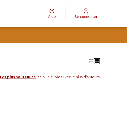
Aide
Se connecter
tilisateur
Leaflet
|
©
OpenStreetMap
contributors
e des points de carte. L'élément peut être utilisé avec un lecteur
Les plus soutenues
Les plus suivies
Avec le plus d'auteurs