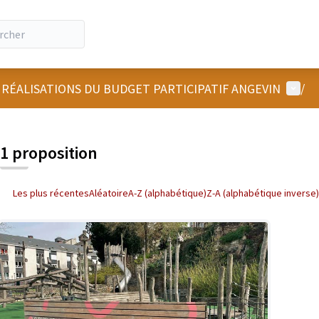
Menu u
 RÉALISATIONS DU BUDGET PARTICIPATIF ANGEVIN
/
 la carte
 suivant est une carte qui présente les éléments de cette page comm
1 proposition
Les plus récentes
Aléatoire
A-Z (alphabétique)
Z-A (alphabétique inverse)