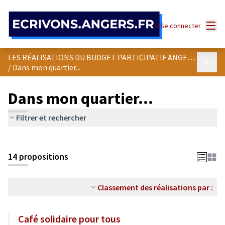
Panneau de gestion des cookies
Menu
Se connecter
LES RÉALISATIONS DU BUDGET PARTICIPATIF ANGEVIN
Menu p
/
Dans mon quartier...
Dans mon quartier...
Filtrer et rechercher
Passer la carte
Leaflet
|
©
OpenStreetMap
contributors
L'élément suivant est une carte qui présente les éléments de cet
+
14 propositions
−
Classement des réalisations par :
Café solidaire pour tous