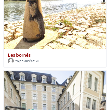
Les bornés
Projet lauréat
0