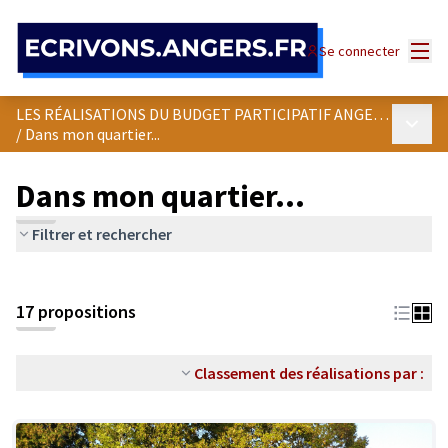
Panneau de gestion des cookies
Menu
Se connecter
LES RÉALISATIONS DU BUDGET PARTICIPATIF ANGEVIN
Menu p
/
Dans mon quartier...
Dans mon quartier...
Filtrer et rechercher
Passer la carte
Leaflet
|
©
OpenStreetMap
contributors
L'élément suivant est une carte qui présente les éléments de cet
+
17 propositions
−
Classement des réalisations par :