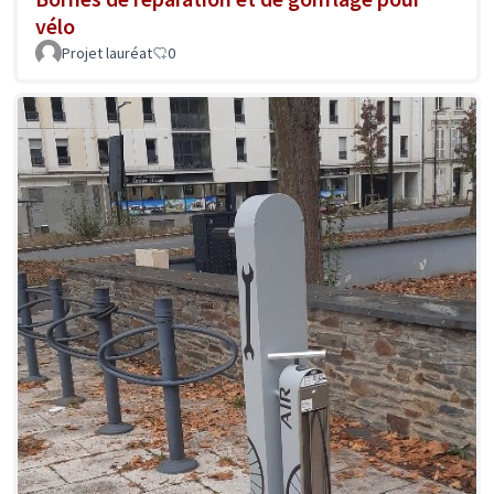
vélo
Projet lauréat
0