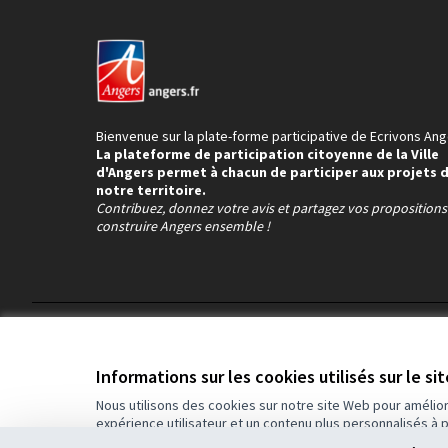
Bienvenue sur la plate-forme participative de Ecrivons Ang
La plateforme de participation citoyenne de la Ville
d'Angers permet à chacun de participer aux projets 
notre territoire.
Contribuez, donnez votre avis et partagez vos proposition
construire Angers ensemble !
Conditions d'utilisation
Paramètres des cookies
Informations sur les cookies utilisés sur le si
Nous utilisons des cookies sur notre site Web pour amélio
expérience utilisateur et un contenu plus personnalisés à 
(Lien externe)