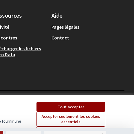
ssources
Aide
ivité
Pages légales
ncontres
Contact
écharger les fichiers
en Data
Ecrivons Angers sur X
Ecrivons Angers sur
Tout accepter
(Lien externe)
(Lien externe)
Accepter seulement les cookies
 fournir une
essentiels
Licence Creative Comm
(Lien externe)
Paramètres