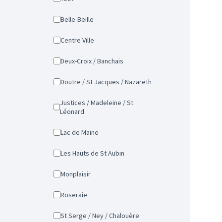
Belle-Beille
Centre Ville
Deux-Croix / Banchais
Doutre / St Jacques / Nazareth
Justices / Madeleine / St
Léonard
Lac de Maine
Les Hauts de St Aubin
Monplaisir
Roseraie
St Serge / Ney / Chalouère