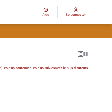
Aide
Se connecter
tilisateur
Leaflet
|
©
OpenStreetMap
contributors
e des points de carte. L'élément peut être utilisé avec un lecteur
e)
Les plus soutenues
Les plus suivies
Avec le plus d'auteurs