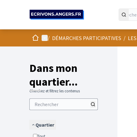
Panneau de gestion des cookies
Accueil
Menu principal
/
DÉMARCHES PARTICIPATIVES
/
LES
Passer
L'élément
+
−
Dans mon
quartier...
Cherchez et filtrez les contenus
Quartier
Tout