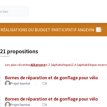
Menu u
 RÉALISATIONS DU BUDGET PARTICIPATIF ANGEVIN
/
 la carte
 suivant est une carte qui présente les éléments de cette page comm
21 propositions
Les plus récentes
Aléatoire
A-Z (alphabétique)
Z-A (alphabétique invers
Bornes de réparation et de gonflage pour vélo
Projet lauréat
0
Bornes de réparation et de gonflage pour vélo
Projet lauréat
0