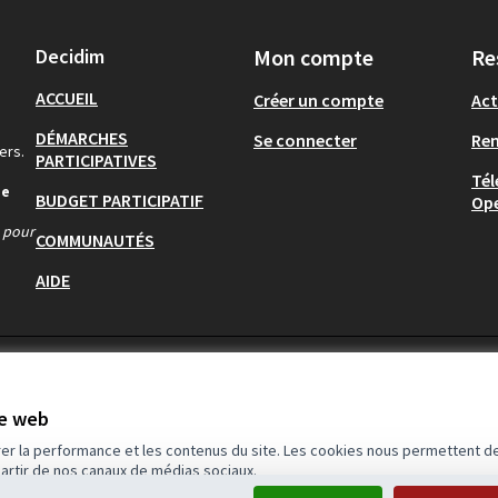
Decidim
Mon compte
Re
ACCUEIL
Créer un compte
Act
DÉMARCHES
Se connecter
Re
ers.
PARTICIPATIVES
Tél
de
BUDGET PARTICIPATIF
Op
s pour
COMMUNAUTÉS
AIDE
te web
rer la performance et les contenus du site. Les cookies nous permettent de
partir de nos canaux de médias sociaux.