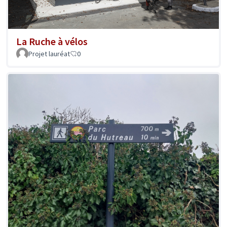
La Ruche à vélos
Projet lauréat
0