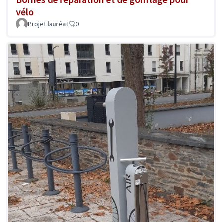
vélo
Projet lauréat
0