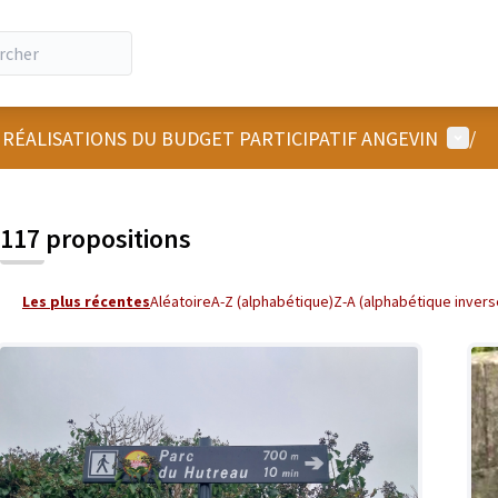
Menu u
 RÉALISATIONS DU BUDGET PARTICIPATIF ANGEVIN
/
 la carte
 suivant est une carte qui présente les éléments de cette page comm
117 propositions
Les plus récentes
Aléatoire
A-Z (alphabétique)
Z-A (alphabétique invers