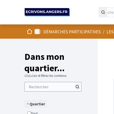
Panneau de gestion des cookies
Accueil
Menu principal
/
DÉMARCHES PARTICIPATIVES
/
LES
Passer
L'élément
+
−
Dans mon
quartier...
Cherchez et filtrez les contenus
Quartier
Tout