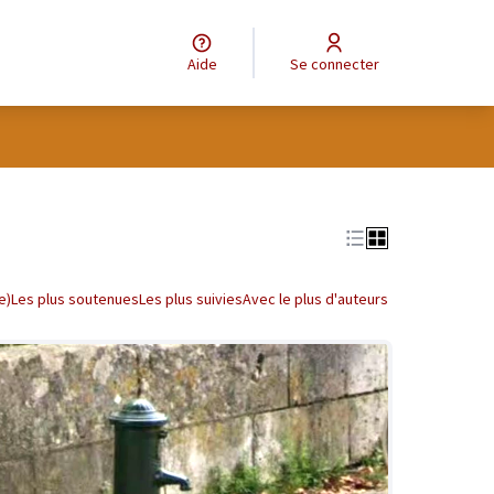
Aide
Se connecter
tilisateur
Leaflet
|
©
OpenStreetMap
contributors
e des points de carte. L'élément peut être utilisé avec un lecteur
e)
Les plus soutenues
Les plus suivies
Avec le plus d'auteurs