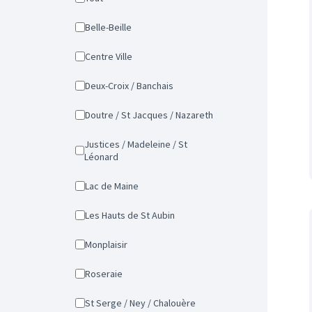
Belle-Beille
Centre Ville
Deux-Croix / Banchais
Doutre / St Jacques / Nazareth
Justices / Madeleine / St
Léonard
Lac de Maine
Les Hauts de St Aubin
Monplaisir
Roseraie
St Serge / Ney / Chalouère