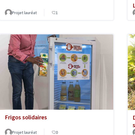
Projet lauréat
1
Frigos solidaires
s
Projet lauréat
0