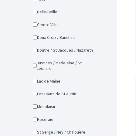
Belle-Beille
Centre Ville
Deux-Croix / Banchais
Doutre / St Jacques / Nazareth
Justices / Madeleine / St
Léonard
Lac de Maine
Les Hauts de St Aubin
Monplaisir
Roseraie
St Serge / Ney / Chalouère