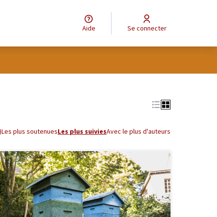
Aide
Se connecter
tilisateur
Leaflet
|
©
OpenStreetMap
contributors
e des points de carte. L'élément peut être utilisé avec un lecteur
)
Les plus soutenues
Les plus suivies
Avec le plus d'auteurs