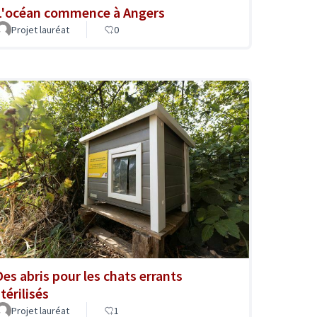
L'océan commence à Angers
Projet lauréat
0
Des abris pour les chats errants
térilisés
Projet lauréat
1