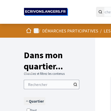
Panneau de gestion des cookies
Accueil
Menu principal
/
DÉMARCHES PARTICIPATIVES
/
LES
Passer
L'élément
+
−
Dans mon
quartier...
Cherchez et filtrez les contenus
Quartier
Tout