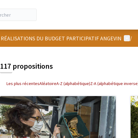
Menu u
 RÉALISATIONS DU BUDGET PARTICIPATIF ANGEVIN
/
 la carte
 suivant est une carte qui présente les éléments de cette page comm
117 propositions
Les plus récentes
Aléatoire
A-Z (alphabétique)
Z-A (alphabétique inverse