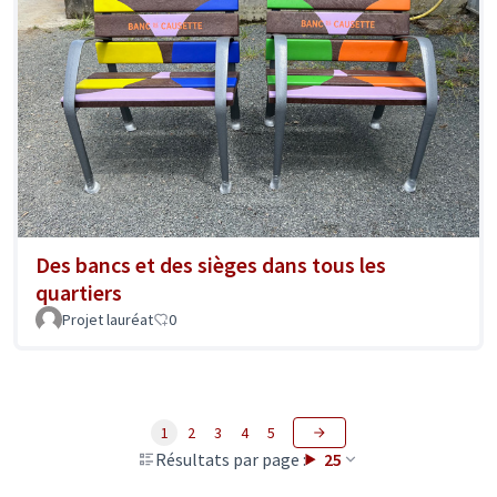
Des bancs et des sièges dans tous les
quartiers
Projet lauréat
0
1
2
3
4
5
Résultats par page :
25