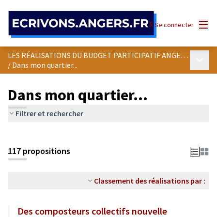
Panneau de gestion des cookies
Menu
Se connecter
LES RÉALISATIONS DU BUDGET PARTICIPATIF ANGEVIN
Menu p
/
Dans mon quartier...
Dans mon quartier...
Filtrer et rechercher
Passer la carte
Leaflet
|
©
OpenStreetMap
contributors
L'élément suivant est une carte qui présente les éléments de cet
+
117 propositions
−
Classement des réalisations par :
Des composteurs collectifs nouvelle