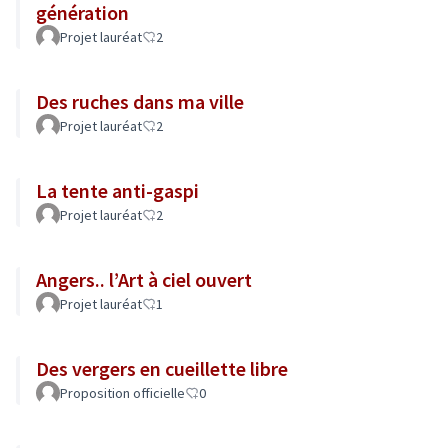
génération
Projet lauréat
2
Des ruches dans ma ville
Projet lauréat
2
La tente anti-gaspi
Projet lauréat
2
Angers.. l’Art à ciel ouvert
Projet lauréat
1
Des vergers en cueillette libre
Proposition officielle
0