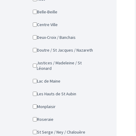
Belle-Beille
Centre Ville
Deux-Croix / Banchais
Doutre / St Jacques / Nazareth
Justices / Madeleine / St
Léonard
Lac de Maine
Les Hauts de St Aubin
Monplaisir
Roseraie
St Serge / Ney / Chalouère