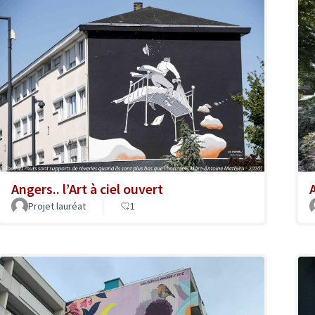
Angers.. l’Art à ciel ouvert
A
Projet lauréat
1