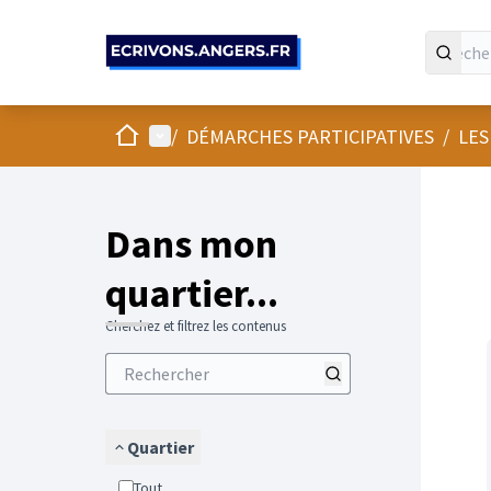
Panneau de gestion des cookies
Accueil
Menu principal
/
DÉMARCHES PARTICIPATIVES
/
LES
Passer
L'élément
+
−
Dans mon
quartier...
Cherchez et filtrez les contenus
Quartier
Tout