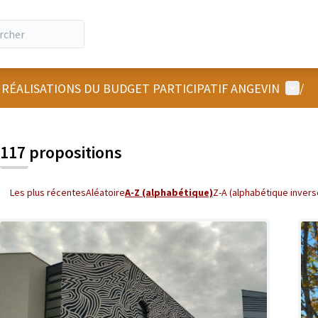
Menu u
 RÉALISATIONS DU BUDGET PARTICIPATIF ANGEVIN
/
 la carte
 suivant est une carte qui présente les éléments de cette page comm
117 propositions
Les plus récentes
Aléatoire
A-Z (alphabétique)
Z-A (alphabétique invers