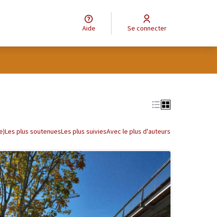
Aide
Se connecter
tilisateur
Leaflet
|
©
OpenStreetMap
contributors
e des points de carte. L'élément peut être utilisé avec un lecteur
e)
Les plus soutenues
Les plus suivies
Avec le plus d'auteurs