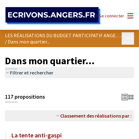
Panneau de gestion des cookies
Menu
Se connecter
LES RÉALISATIONS DU BUDGET PARTICIPATIF ANGEVIN
Menu p
/
Dans mon quartier...
Dans mon quartier...
Filtrer et rechercher
Passer la carte
Leaflet
|
©
OpenStreetMap
contributors
L'élément suivant est une carte qui présente les éléments de cet
+
117 propositions
−
Classement des réalisations par :
La tente anti-gaspi