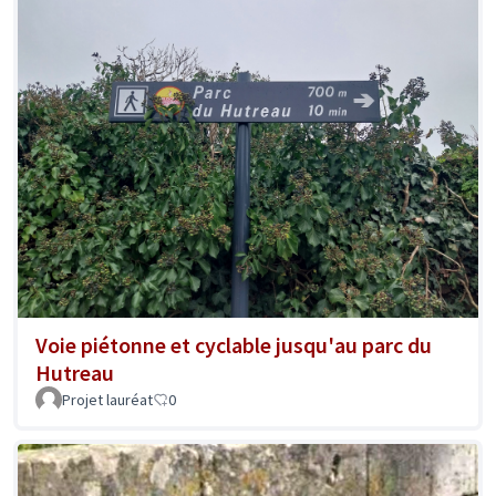
Voie piétonne et cyclable jusqu'au parc du
Hutreau
Projet lauréat
0