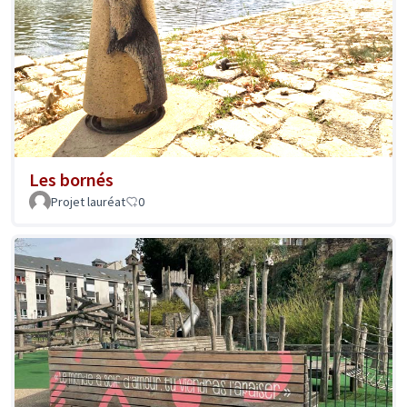
Les bornés
Projet lauréat
0