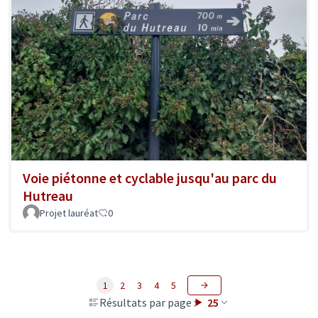
Voie piétonne et cyclable jusqu'au parc du
Hutreau
Projet lauréat
0
1
2
3
4
5
Résultats par page :
25