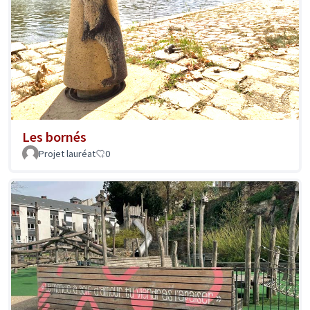
Les bornés
Projet lauréat
0