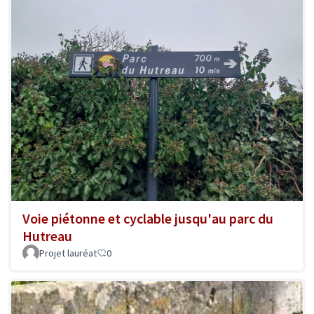
Voie piétonne et cyclable jusqu'au parc du
Hutreau
Projet lauréat
0