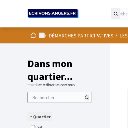
Panneau de gestion des cookies
Accueil
Menu principal
/
DÉMARCHES PARTICIPATIVES
/
LES
Passer
L'élément
+
−
Dans mon
quartier...
Cherchez et filtrez les contenus
Quartier
Tout