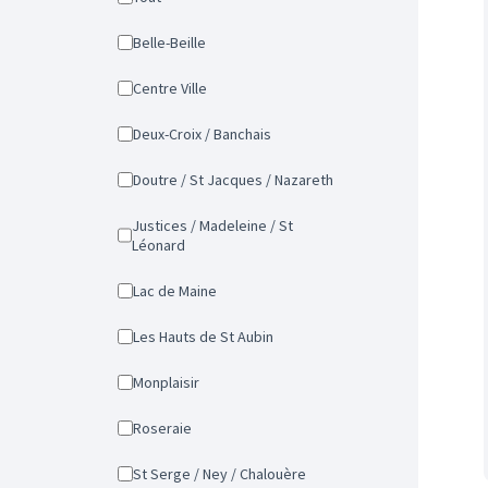
Belle-Beille
Centre Ville
Deux-Croix / Banchais
Doutre / St Jacques / Nazareth
Justices / Madeleine / St
Léonard
Lac de Maine
Les Hauts de St Aubin
Monplaisir
Roseraie
St Serge / Ney / Chalouère