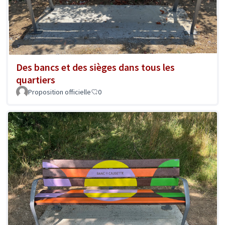
Des bancs et des sièges dans tous les
quartiers
Proposition officielle
0