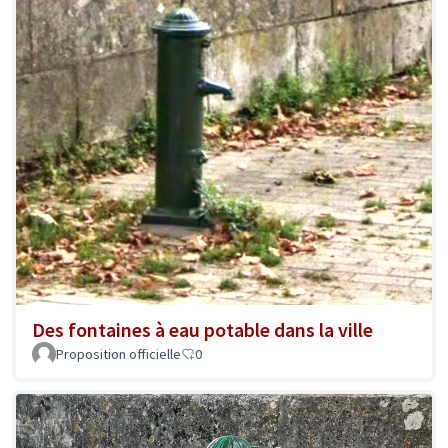
Des fontaines à eau potable dans la ville
Proposition officielle
0