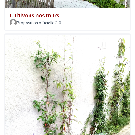
Cultivons nos murs
Proposition officielle
0