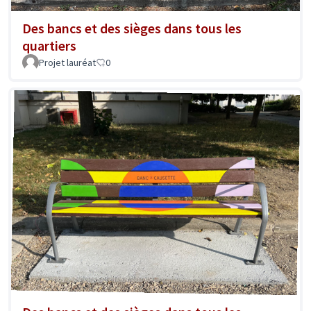
Des bancs et des sièges dans tous les
quartiers
Projet lauréat
0