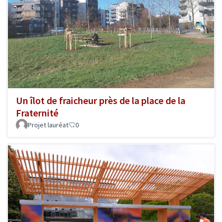
Un îlot de fraicheur près de la place de la
Fraternité
Projet lauréat
0