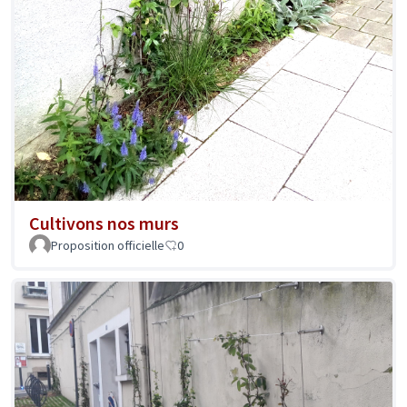
Cultivons nos murs
Proposition officielle
0