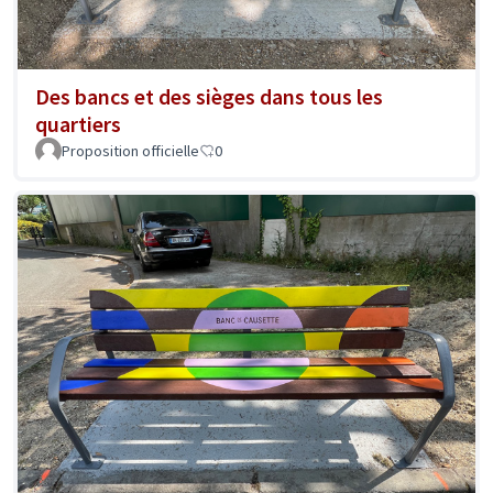
Des bancs et des sièges dans tous les
quartiers
Proposition officielle
0