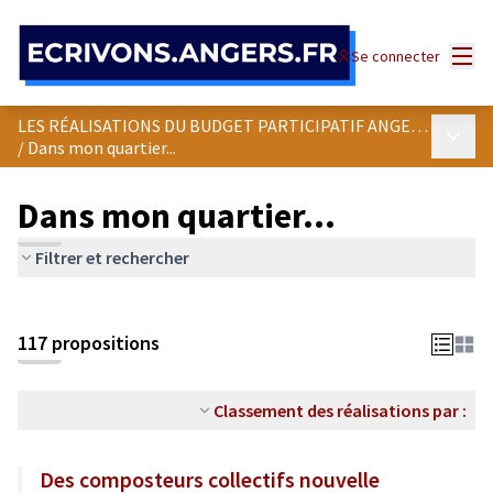
Panneau de gestion des cookies
Menu
Se connecter
LES RÉALISATIONS DU BUDGET PARTICIPATIF ANGEVIN
Menu p
/
Dans mon quartier...
Dans mon quartier...
Filtrer et rechercher
Passer la carte
Leaflet
|
©
OpenStreetMap
contributors
L'élément suivant est une carte qui présente les éléments de cet
+
117 propositions
−
Classement des réalisations par :
Des composteurs collectifs nouvelle