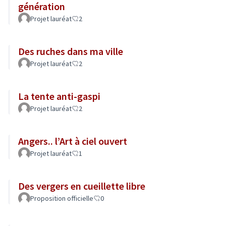
génération
Projet lauréat
2
Des ruches dans ma ville
Projet lauréat
2
La tente anti-gaspi
Projet lauréat
2
Angers.. l’Art à ciel ouvert
Projet lauréat
1
Des vergers en cueillette libre
Proposition officielle
0