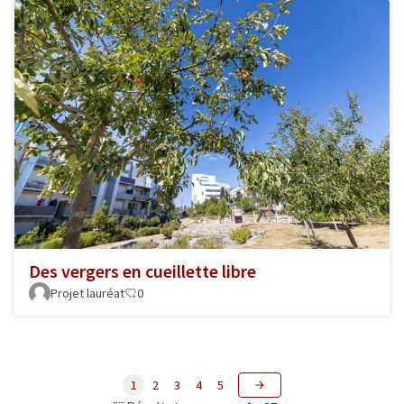
Des vergers en cueillette libre
Projet lauréat
0
1
2
3
4
5