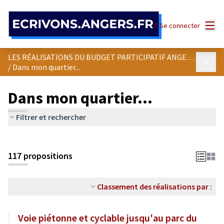
Panneau de gestion des cookies
Menu
Se connecter
LES RÉALISATIONS DU BUDGET PARTICIPATIF ANGEVIN
Menu p
/
Dans mon quartier...
Dans mon quartier...
Filtrer et rechercher
Passer la carte
Leaflet
|
©
OpenStreetMap
contributors
L'élément suivant est une carte qui présente les éléments de cet
+
117 propositions
−
Classement des réalisations par :
Voie piétonne et cyclable jusqu'au parc du