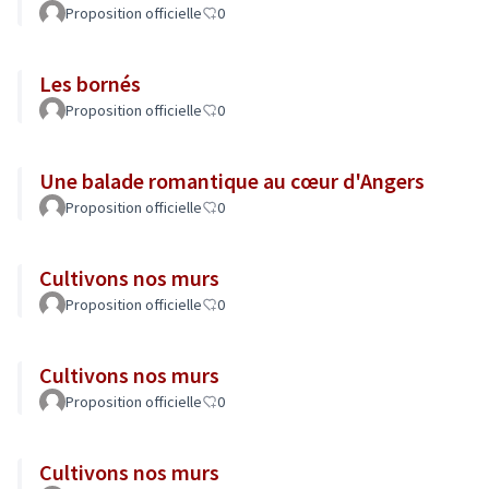
Proposition officielle
0
Les bornés
Proposition officielle
0
Une balade romantique au cœur d'Angers
Proposition officielle
0
Cultivons nos murs
Proposition officielle
0
Cultivons nos murs
Proposition officielle
0
Cultivons nos murs