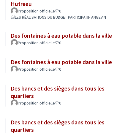
Hutreau
Proposition officielle
0
LES RÉALISATIONS DU BUDGET PARTICIPATIF ANGEVIN
Des fontaines à eau potable dans la ville
Proposition officielle
0
Des fontaines à eau potable dans la ville
Proposition officielle
0
Des bancs et des sièges dans tous les
quartiers
Proposition officielle
0
Des bancs et des sièges dans tous les
quartiers