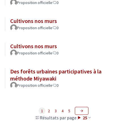
Proposition officielle
0
Cultivons nos murs
Proposition officielle
0
Cultivons nos murs
Proposition officielle
0
Des forêts urbaines participatives à la
méthode Miyawaki
Proposition officielle
0
1
2
3
4
5
Résultats par page :
25