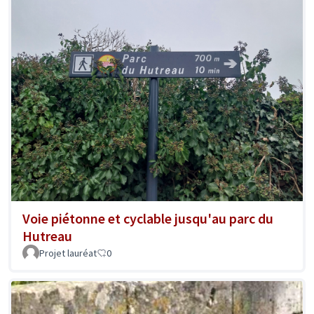
Voie piétonne et cyclable jusqu'au parc du
Hutreau
Projet lauréat
0