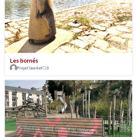
Les bornés
Projet lauréat
0