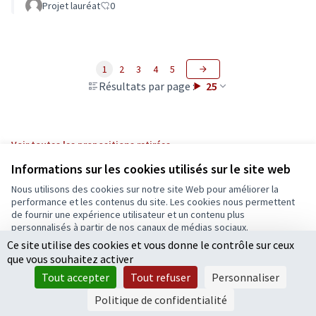
Projet lauréat
0
1
2
3
4
5
Résultats par page :
25
Voir toutes les propositions retirées
Informations sur les cookies utilisés sur le site web
Nous utilisons des cookies sur notre site Web pour améliorer la
Conditions d'utilisation
performance et les contenus du site. Les cookies nous permettent
Paramètres des cookies
de fournir une expérience utilisateur et un contenu plus
Ecrivons Angers sur X
Ecrivons Angers sur Facebook
personnalisés à partir de nos canaux de médias sociaux.
(Lien externe)
(Lien externe)
Ce site utilise des cookies et vous donne le contrôle sur ceux
Tout accepter
que vous souhaitez activer
Accepter seulement les cookies essentiels
Tout accepter
Tout refuser
Personnaliser
Licence Cre
(Lien extern
Paramètres
(Lien externe)
Site réalisé grâce au
logiciel libre Decidim
.
Politique de confidentialité
(Lien externe)