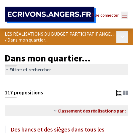
Panneau de gestion des cookies
Menu
Se connecter
LES RÉALISATIONS DU BUDGET PARTICIPATIF ANGEVIN
Menu p
/
Dans mon quartier...
Dans mon quartier...
Filtrer et rechercher
Passer la carte
Leaflet
|
©
OpenStreetMap
contributors
L'élément suivant est une carte qui présente les éléments de cet
+
117 propositions
−
Classement des réalisations par :
Des bancs et des sièges dans tous les