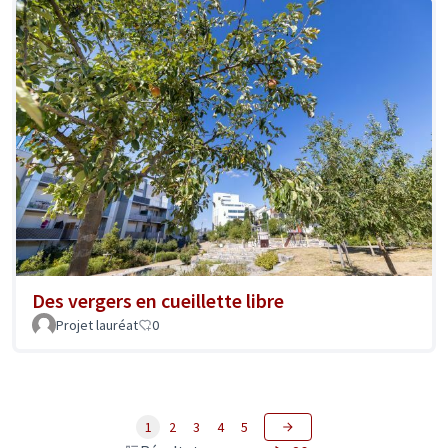
Des vergers en cueillette libre
Projet lauréat
0
1
2
3
4
5