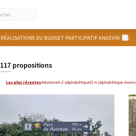
Menu u
 RÉALISATIONS DU BUDGET PARTICIPATIF ANGEVIN
/
 la carte
 suivant est une carte qui présente les éléments de cette page comm
117 propositions
Les plus récentes
Aléatoire
A-Z (alphabétique)
Z-A (alphabétique invers