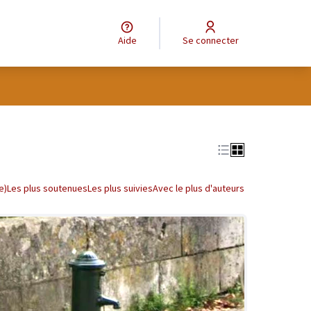
Aide
Se connecter
tilisateur
Leaflet
|
©
OpenStreetMap
contributors
e des points de carte. L'élément peut être utilisé avec un lecteur
e)
Les plus soutenues
Les plus suivies
Avec le plus d'auteurs