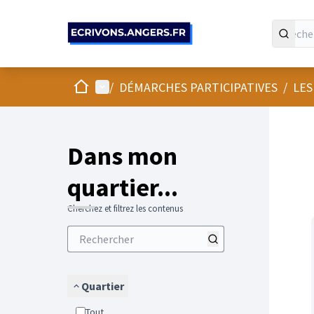
Panneau de gestion des cookies
Accueil
Menu principal
/
DÉMARCHES PARTICIPATIVES
/
LES
Passer
L'élément
+
−
Dans mon
quartier...
Cherchez et filtrez les contenus
Quartier
Tout