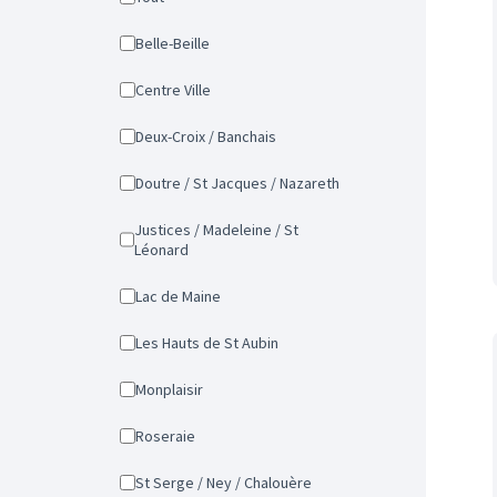
Belle-Beille
Centre Ville
Deux-Croix / Banchais
Doutre / St Jacques / Nazareth
Justices / Madeleine / St
Léonard
Lac de Maine
Les Hauts de St Aubin
Monplaisir
Roseraie
St Serge / Ney / Chalouère