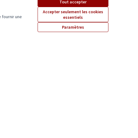
Tout accepter
Accepter seulement les cookies
 fournir une
essentiels
Paramètres
ngers.. l’Art à ciel ouvert
Projet lauréat
1