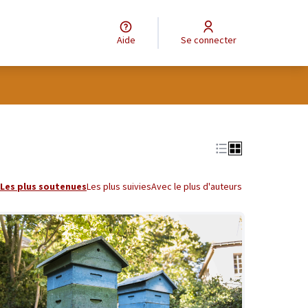
Aide
Se connecter
tilisateur
Leaflet
|
©
OpenStreetMap
contributors
e des points de carte. L'élément peut être utilisé avec un lecteur
Les plus soutenues
Les plus suivies
Avec le plus d'auteurs