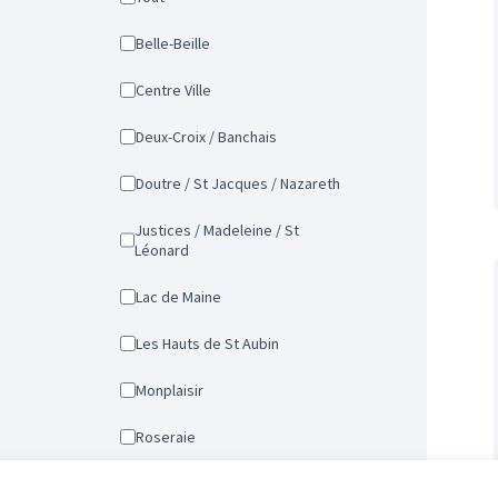
Belle-Beille
Centre Ville
Deux-Croix / Banchais
Doutre / St Jacques / Nazareth
Justices / Madeleine / St
Léonard
Lac de Maine
Les Hauts de St Aubin
Monplaisir
Roseraie
St Serge / Ney / Chalouère