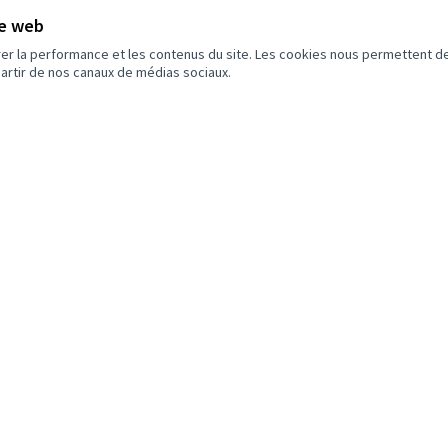
te web
rer la performance et les contenus du site. Les cookies nous permettent de
Des composteurs collectifs nouvelle
partir de nos canaux de médias sociaux.
génération
A
Projet lauréat
2