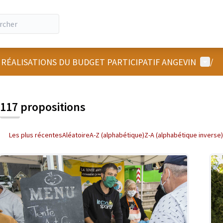
Menu u
 RÉALISATIONS DU BUDGET PARTICIPATIF ANGEVIN
/
 la carte
 suivant est une carte qui présente les éléments de cette page comm
117 propositions
Les plus récentes
Aléatoire
A-Z (alphabétique)
Z-A (alphabétique inverse)