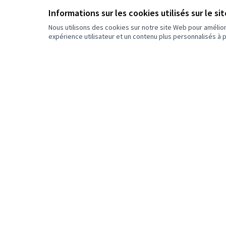
Informations sur les cookies utilisés sur le si
Toute ville
Nous utilisons des cookies sur notre site Web pour amélio
expérience utilisateur et un contenu plus personnalisés à 
Catégorie
Tout
Bien-être et convivialité
Confort et Inclusion
Confort et embellissement de
la ville
Culture et Rayonnement
Environnement et Mobilités
douces
La culture et le rayonnement
de la ville