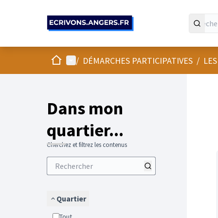
Accueil
Menu principal
/
DÉMARCHES PARTICIPATIVES
/
LES
Passer
L'élément
+
−
Dans mon
quartier...
Cherchez et filtrez les contenus
Quartier
Tout