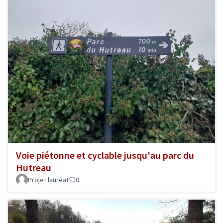
Voie piétonne et cyclable jusqu'au parc du
Hutreau
Projet lauréat
0