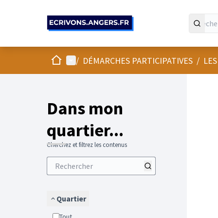
Panneau de gestion des cookies
Accueil
Menu principal
/
DÉMARCHES PARTICIPATIVES
/
LES
Passer
L'élément
+
−
Dans mon
quartier...
Cherchez et filtrez les contenus
Quartier
Tout