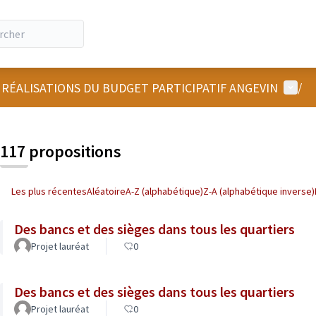
Menu u
 RÉALISATIONS DU BUDGET PARTICIPATIF ANGEVIN
/
 la carte
 suivant est une carte qui présente les éléments de cette page comm
117 propositions
Les plus récentes
Aléatoire
A-Z (alphabétique)
Z-A (alphabétique inverse)
Des bancs et des sièges dans tous les quartiers
Projet lauréat
0
Des bancs et des sièges dans tous les quartiers
Projet lauréat
0