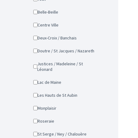
Belle-Beille
Centre Ville
Deux-Croix / Banchais
Doutre / St Jacques / Nazareth
Justices / Madeleine / St
Léonard
Lac de Maine
Les Hauts de St Aubin
Monplaisir
Roseraie
St Serge / Ney / Chalouère