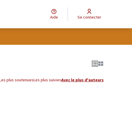
Aide
Se connecter
tilisateur
Leaflet
|
©
OpenStreetMap
contributors
e des points de carte. L'élément peut être utilisé avec un lecteur
Les plus soutenues
Les plus suivies
Avec le plus d'auteurs