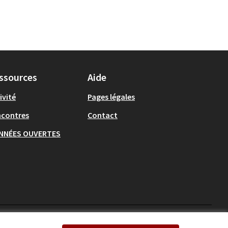
ssources
Aide
ivité
Pages légales
ncontres
Contact
NNÉES OUVERTES
Ecrivons Angers sur X
Ecrivons Angers sur