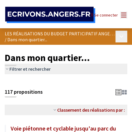
Panneau de gestion des cookies
Menu
Se connecter
LES RÉALISATIONS DU BUDGET PARTICIPATIF ANGEVIN
Menu p
/
Dans mon quartier...
Dans mon quartier...
Filtrer et rechercher
Passer la carte
Leaflet
|
©
OpenStreetMap
contributors
L'élément suivant est une carte qui présente les éléments de cet
+
117 propositions
−
Classement des réalisations par :
Voie piétonne et cyclable jusqu'au parc du