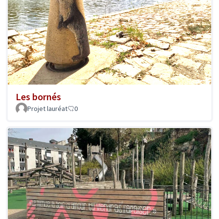
Les bornés
Projet lauréat
0