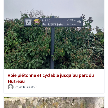
Voie piétonne et cyclable jusqu'au parc du
Hutreau
Projet lauréat
0