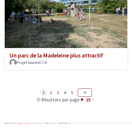
Un parc de la Madeleine plus attractif
Projet lauréat
0
1
2
3
4
5
Résultats par page :
25
Voir toutes les propositions retirées