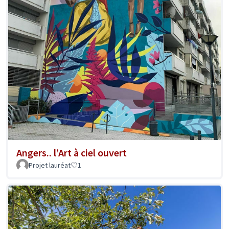
Angers.. l’Art à ciel ouvert
Projet lauréat
1