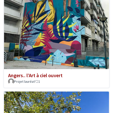
Angers.. l’Art à ciel ouvert
Projet lauréat
1