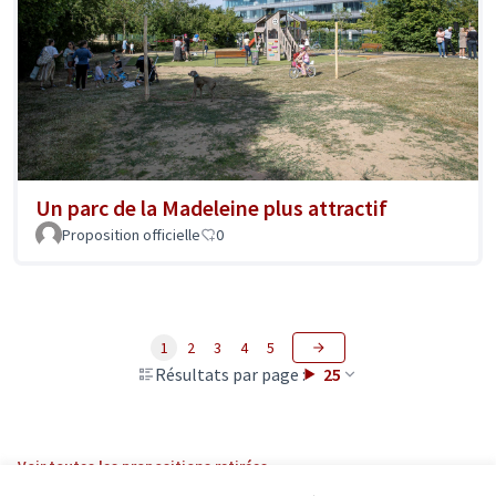
Un parc de la Madeleine plus attractif
Proposition officielle
0
1
2
3
4
5
Résultats par page :
25
Voir toutes les propositions retirées