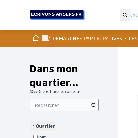
Panneau de gestion des cookies
Accueil
Menu principal
/
DÉMARCHES PARTICIPATIVES
/
LES
Passer
L'élément
+
−
Dans mon
quartier...
Cherchez et filtrez les contenus
Quartier
Tout