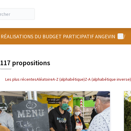
Menu u
 RÉALISATIONS DU BUDGET PARTICIPATIF ANGEVIN
/
 la carte
 suivant est une carte qui présente les éléments de cette page comm
117 propositions
Les plus récentes
Aléatoire
A-Z (alphabétique)
Z-A (alphabétique inverse)