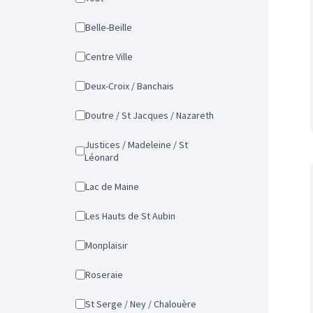
Belle-Beille
Centre Ville
Deux-Croix / Banchais
Doutre / St Jacques / Nazareth
Justices / Madeleine / St
Léonard
Lac de Maine
Les Hauts de St Aubin
Monplaisir
Roseraie
St Serge / Ney / Chalouère