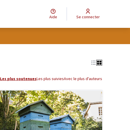
Aide
Se connecter
tilisateur
Leaflet
|
©
OpenStreetMap
contributors
e des points de carte. L'élément peut être utilisé avec un lecteur
Les plus soutenues
Les plus suivies
Avec le plus d'auteurs