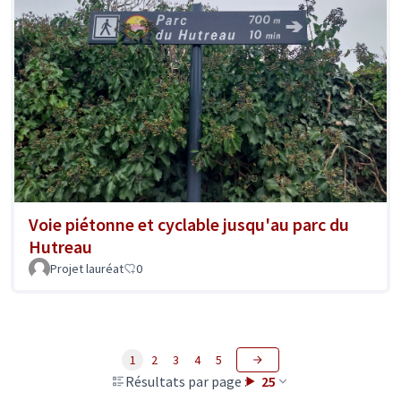
Voie piétonne et cyclable jusqu'au parc du
Hutreau
Projet lauréat
0
1
2
3
4
5
Résultats par page :
25