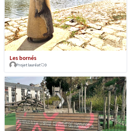
Les bornés
Projet lauréat
0