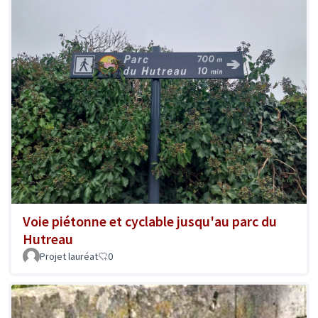
Voie piétonne et cyclable jusqu'au parc du
Hutreau
Projet lauréat
0