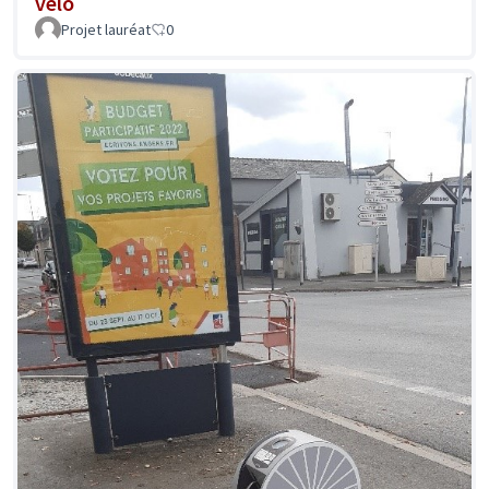
vélo
Projet lauréat
0