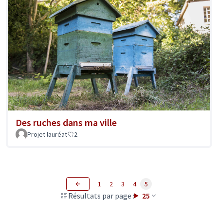
Des ruches dans ma ville
Projet lauréat
2
1
2
3
4
5
Résultats par page :
25