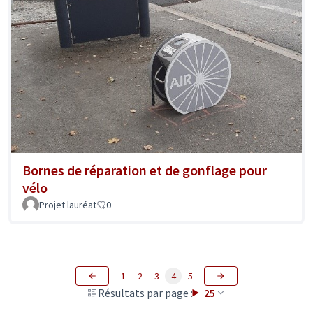
Bornes de réparation et de gonflage pour
vélo
Projet lauréat
0
1
2
3
4
5
Résultats par page :
25