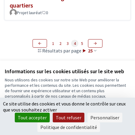
quartiers
Projet lauréat
0
1
2
3
4
5
Résultats par page :
25
Informations sur les cookies utilisés sur le site web
Voir toutes les propositions retirées
Nous utilisons des cookies sur notre site Web pour améliorer la
performance et les contenus du site. Les cookies nous permettent
de fournir une expérience utilisateur et un contenu plus
Conditions d'utilisation
personnalisés à partir de nos canaux de médias sociaux.
Paramètres des cookies
Ce site utilise des cookies et vous donne le contrôle sur ceux
Tout accepter
Ecrivons Angers sur X
Ecrivons Angers sur Facebook
que vous souhaitez activer
Accepter seulement les cookies essentiels
(Lien externe)
(Lien externe)
Tout accepter
Tout refuser
Personnaliser
Paramètres
Politique de confidentialité
Licence Cre
(Lien extern