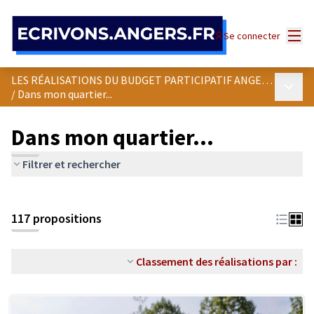
Panneau de gestion des cookies
Menu
Se connecter
LES RÉALISATIONS DU BUDGET PARTICIPATIF ANGEVIN
Menu p
/
Dans mon quartier...
Dans mon quartier...
Filtrer et rechercher
Passer la carte
Leaflet
|
©
OpenStreetMap
contributors
L'élément suivant est une carte qui présente les éléments de cet
+
117 propositions
−
Classement des réalisations par :