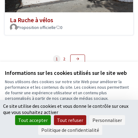
La Ruche à vélos
Proposition officielle
0
1
2
Résultats par page :
25
Informations sur les cookies utilisés sur le site web
Nous utilisons des cookies sur notre site Web pour améliorer la
performance et les contenus du site. Les cookies nous permettent
Voir toutes les propositions retirées
de fournir une expérience utilisateur et un contenu plus
personnalisés à partir de nos canaux de médias sociaux.
Ce site utilise des cookies et vous donne le contrôle sur ceux
Tout accepter
que vous souhaitez activer
Conditions d'utilisation
Accepter seulement les cookies essentiels
Paramètres des cookies
Tout accepter
Tout refuser
Personnaliser
Ecrivons Angers sur X
Ecrivons Angers sur Facebook
Paramètres
Politique de confidentialité
(Lien externe)
(Lien externe)