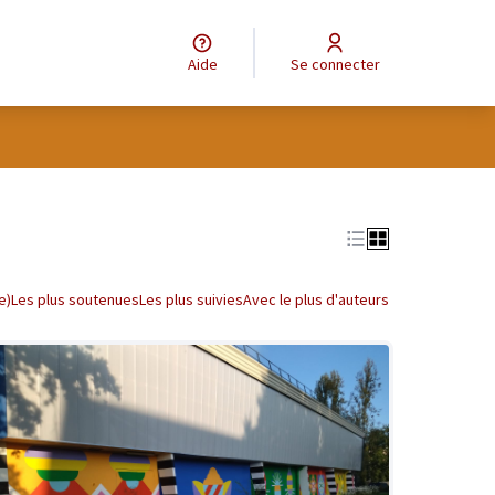
Aide
Se connecter
tilisateur
Leaflet
|
©
OpenStreetMap
contributors
e des points de carte. L'élément peut être utilisé avec un lecteur
e)
Les plus soutenues
Les plus suivies
Avec le plus d'auteurs