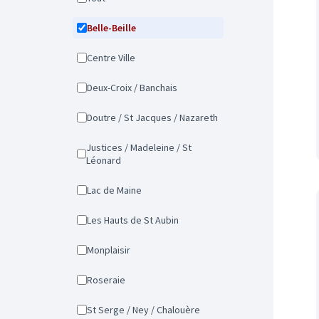
Belle-Beille
Centre Ville
Deux-Croix / Banchais
Doutre / St Jacques / Nazareth
Justices / Madeleine / St
Léonard
Lac de Maine
Les Hauts de St Aubin
Monplaisir
Roseraie
St Serge / Ney / Chalouère