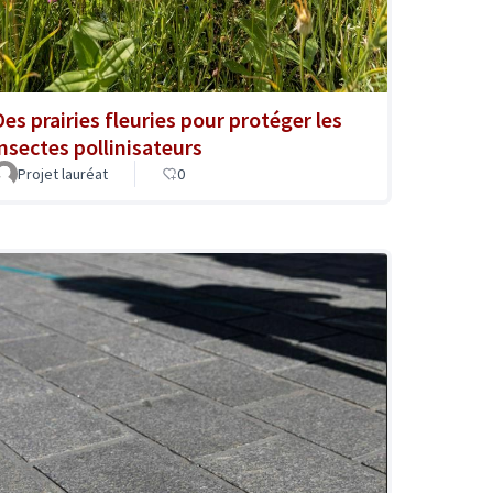
Des prairies fleuries pour protéger les
insectes pollinisateurs
Projet lauréat
0