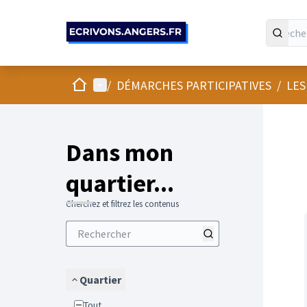
Panneau de gestion des cookies
Accueil
Menu principal
/
DÉMARCHES PARTICIPATIVES
/
LES
Passer
L'élément
+
−
Dans mon
quartier...
Cherchez et filtrez les contenus
Quartier
Tout