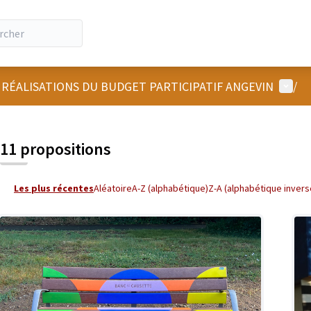
Menu u
 RÉALISATIONS DU BUDGET PARTICIPATIF ANGEVIN
/
 la carte
 suivant est une carte qui présente les éléments de cette page comm
11 propositions
Les plus récentes
Aléatoire
A-Z (alphabétique)
Z-A (alphabétique invers