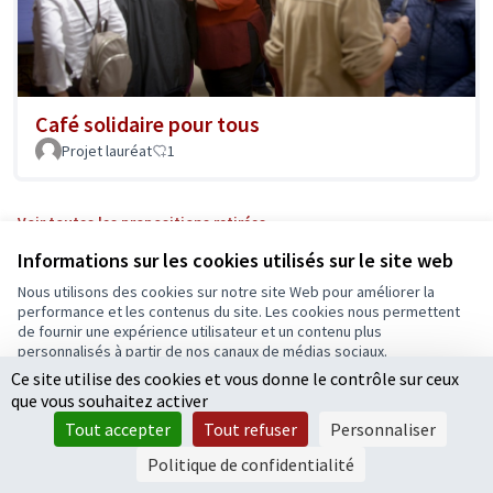
Café solidaire pour tous
Projet lauréat
1
Voir toutes les propositions retirées
Informations sur les cookies utilisés sur le site web
Nous utilisons des cookies sur notre site Web pour améliorer la
Conditions d'utilisation
performance et les contenus du site. Les cookies nous permettent
Paramètres des cookies
de fournir une expérience utilisateur et un contenu plus
Ecrivons Angers sur X
Ecrivons Angers sur Facebook
personnalisés à partir de nos canaux de médias sociaux.
(Lien externe)
(Lien externe)
Ce site utilise des cookies et vous donne le contrôle sur ceux
Tout accepter
que vous souhaitez activer
Accepter seulement les cookies essentiels
Tout accepter
Tout refuser
Personnaliser
Licence Cre
(Lien extern
Paramètres
(Lien externe)
Site réalisé grâce au
logiciel libre Decidim
.
Politique de confidentialité
(Lien externe)