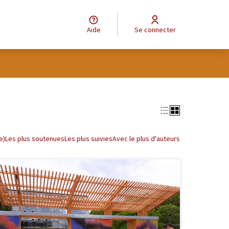
Aide
Se connecter
tilisateur
Leaflet
|
©
OpenStreetMap
contributors
e des points de carte. L'élément peut être utilisé avec un lecteur
e)
Les plus soutenues
Les plus suivies
Avec le plus d'auteurs