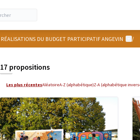
Menu u
 RÉALISATIONS DU BUDGET PARTICIPATIF ANGEVIN
/
 la carte
 suivant est une carte qui présente les éléments de cette page comm
17 propositions
Les plus récentes
Aléatoire
A-Z (alphabétique)
Z-A (alphabétique invers