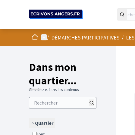
Panneau de gestion des cookies
Accueil
Menu principal
/
DÉMARCHES PARTICIPATIVES
/
LES
Passer
L'élément
+
−
Dans mon
quartier...
Cherchez et filtrez les contenus
Quartier
Tout