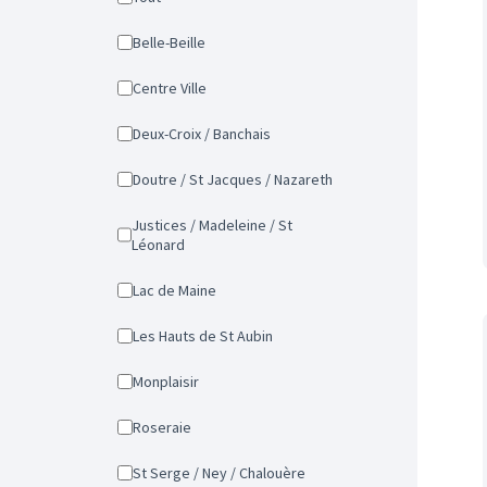
Belle-Beille
Centre Ville
Deux-Croix / Banchais
Doutre / St Jacques / Nazareth
Justices / Madeleine / St
Léonard
Lac de Maine
Les Hauts de St Aubin
Monplaisir
Roseraie
St Serge / Ney / Chalouère