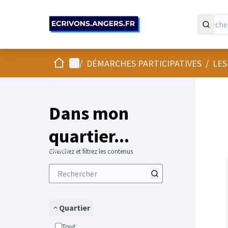
Panneau de gestion des cookies
Accueil
Menu principal
/
DÉMARCHES PARTICIPATIVES
/
LES
Passer
L'élément
+
−
Dans mon
quartier...
Cherchez et filtrez les contenus
Quartier
Tout