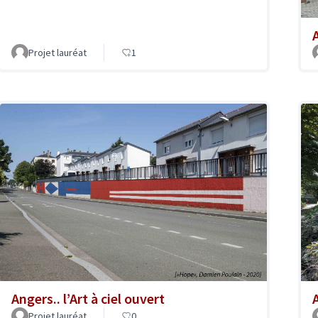
A
Projet lauréat
1
Angers.. l’Art à ciel ouvert
A
Projet lauréat
0