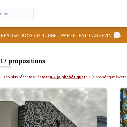
Menu u
 RÉALISATIONS DU BUDGET PARTICIPATIF ANGEVIN
/
 la carte
 suivant est une carte qui présente les éléments de cette page comm
17 propositions
Les plus récentes
Aléatoire
A-Z (alphabétique)
Z-A (alphabétique invers