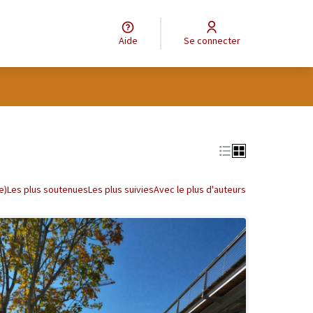
Aide
Se connecter
tilisateur
Leaflet
|
©
OpenStreetMap
contributors
e des points de carte. L'élément peut être utilisé avec un lecteur
e)
Les plus soutenues
Les plus suivies
Avec le plus d'auteurs