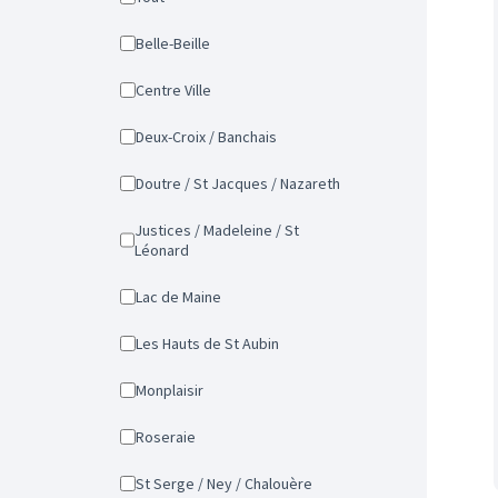
Belle-Beille
Centre Ville
Deux-Croix / Banchais
Doutre / St Jacques / Nazareth
Justices / Madeleine / St
Léonard
Lac de Maine
Les Hauts de St Aubin
Monplaisir
Roseraie
St Serge / Ney / Chalouère