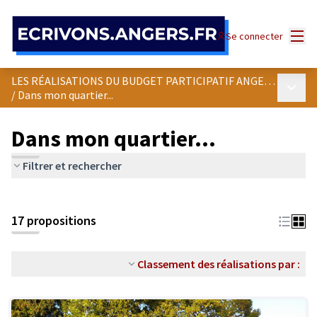
Panneau de gestion des cookies
Menu
Se connecter
LES RÉALISATIONS DU BUDGET PARTICIPATIF ANGEVIN
Menu p
/
Dans mon quartier...
Dans mon quartier...
Filtrer et rechercher
Passer la carte
Leaflet
|
©
OpenStreetMap
contributors
L'élément suivant est une carte qui présente les éléments de cet
+
17 propositions
−
Classement des réalisations par :