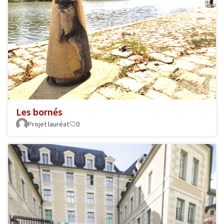
Les bornés
Projet lauréat
0