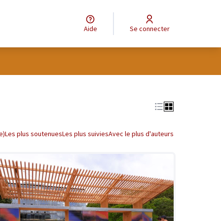
Aide
Se connecter
tilisateur
Leaflet
|
©
OpenStreetMap
contributors
e des points de carte. L'élément peut être utilisé avec un lecteur
e)
Les plus soutenues
Les plus suivies
Avec le plus d'auteurs