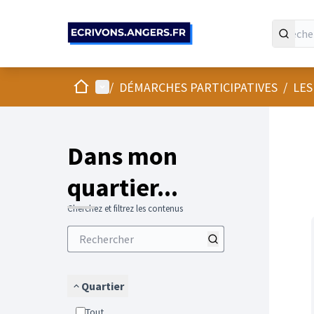
Panneau de gestion des cookies
Accueil
Menu principal
/
DÉMARCHES PARTICIPATIVES
/
LES
Passer
L'élément
+
−
Dans mon
quartier...
Cherchez et filtrez les contenus
Quartier
Tout