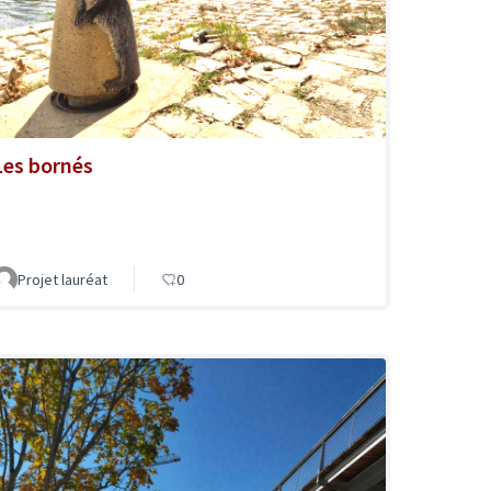
Les bornés
Projet lauréat
0