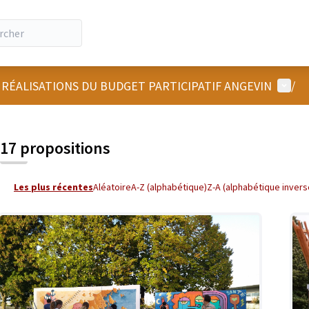
Menu u
 RÉALISATIONS DU BUDGET PARTICIPATIF ANGEVIN
/
 la carte
 suivant est une carte qui présente les éléments de cette page comm
17 propositions
Les plus récentes
Aléatoire
A-Z (alphabétique)
Z-A (alphabétique invers