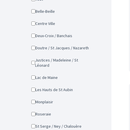
Belle-Beille
Centre Ville
Deux-Croix / Banchais
Doutre / St Jacques / Nazareth
Justices / Madeleine / St
Léonard
Lac de Maine
Les Hauts de St Aubin
Monplaisir
Roseraie
St Serge / Ney / Chalouère