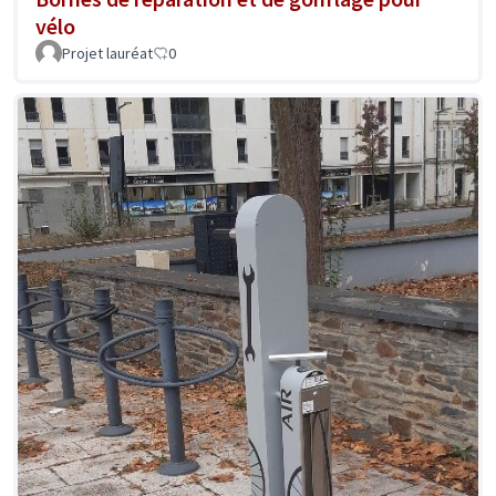
vélo
Projet lauréat
0