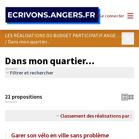
Panneau de gestion des cookies
Menu
Se connecter
LES RÉALISATIONS DU BUDGET PARTICIPATIF ANGEVIN
Menu p
/
Dans mon quartier...
Dans mon quartier...
Filtrer et rechercher
Passer la carte
Leaflet
|
©
OpenStreetMap
contributors
L'élément suivant est une carte qui présente les éléments de cet
+
21 propositions
−
Classement des réalisations par :
Garer son vélo en ville sans problème