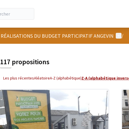
Menu u
 RÉALISATIONS DU BUDGET PARTICIPATIF ANGEVIN
/
 la carte
 suivant est une carte qui présente les éléments de cette page comm
117 propositions
Les plus récentes
Aléatoire
A-Z (alphabétique)
Z-A (alphabétique invers