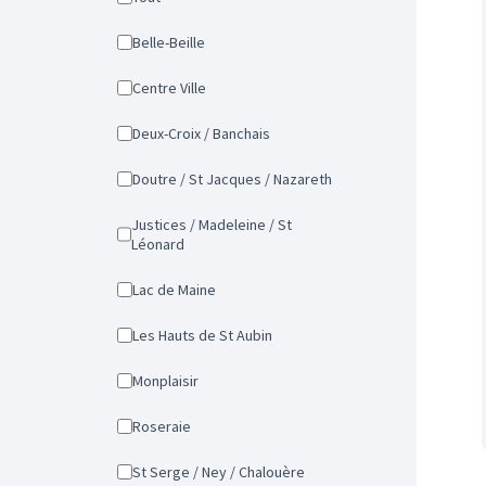
Belle-Beille
Centre Ville
Deux-Croix / Banchais
Doutre / St Jacques / Nazareth
Justices / Madeleine / St
Léonard
Lac de Maine
Les Hauts de St Aubin
Monplaisir
Roseraie
St Serge / Ney / Chalouère