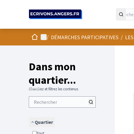
Panneau de gestion des cookies
Accueil
Menu principal
/
DÉMARCHES PARTICIPATIVES
/
LES
Passer
L'élément
+
−
Dans mon
quartier...
Cherchez et filtrez les contenus
Quartier
Tout