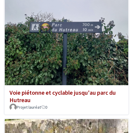
Voie piétonne et cyclable jusqu'au parc du
Hutreau
Projet lauréat
0