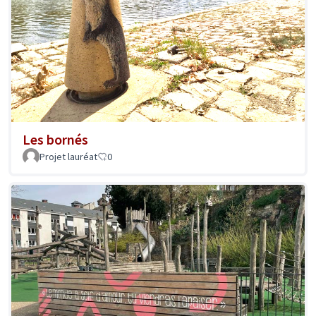
Les bornés
Projet lauréat
0